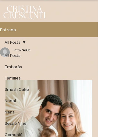
Entrada
All Posts
info774983
All Posts
Embaràs
Famílies
Smash Cake
Nadal
Nens
Sessió Nine
Comunió