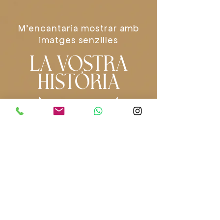
M'encantaria mostrar amb
imatges senzilles
LA VOSTRA
HISTÒRIA
ECRIU-ME